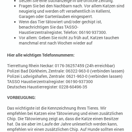
Setzen Sie eine Suchanzeige in die örtliche Zeitung.
Fragen Sie bei den Nachbarn nach. Vor allem Katzen sind
neugierig und werden oft versehentlich in KellernI,
Garagen oder Gartenlauben eingesperrt.
Wenn das Tier tätowiert und/oder gechipt ist,
benachrichtigen Sie das TASSO-
Haustierzentralregister, Telefon: 06190 937300.
Vor allem: Geben Sie nicht zu früh auf, Katzen tauchen
manchmal erst nach Wochen wieder auf
Hier alle wichtigen Telefonnummern:
Tierrettung Rhein Neckar: 0176-36257459 (24h erreichbar)
Polizei Bad Dürkheim, Zentrale: 06322-963-0 (verbinden lassen)
Polizei Ludwigshafen, Zentrale: 0621-963-0 (verbinden lassen)
TASSO Haustierzentralregister: 06190-937300
Deutsches Haustierregister: 0228-60496-35
VORBEUGUNG:
Das wichtigste ist die Kennzeichnung Ihres Tieres. Wir
empfehlen bei Katzen eine Tätowierung und einen zusätzlichen
Chip. Die Tätowierung zeigt an, dass die Katze einen Besitzer
hat. Da sie aber im Laufe der Jahre unleserlich werden kann,
empfehlen wir einen zusätzlichen Chip. Auf Hunde sollten einen